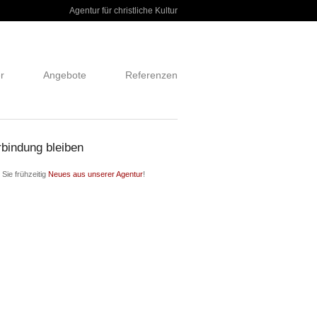
Agentur für christliche Kultur
r
Angebote
Referenzen
rbindung bleiben
 Sie frühzeitig
Neues aus unserer Agentur
!