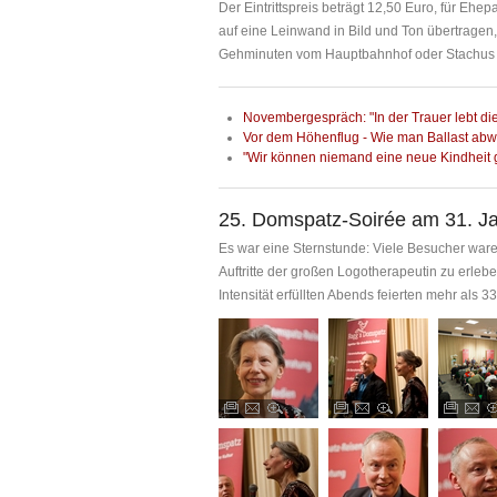
Der Eintrittspreis beträgt 12,50 Euro, für Ehe
auf eine Leinwand in Bild und Ton übertragen, 
Gehminuten vom Hauptbahnhof oder Stachus e
Novembergespräch: "In der Trauer lebt di
Vor dem Höhenflug - Wie man Ballast abwir
"Wir können niemand eine neue Kindheit g
25. Domspatz-Soirée am 31. Jan
Es war eine Sternstunde: Viele Besucher waren
Auftritte der großen Logotherapeutin zu erleb
Intensität erfüllten Abends feierten mehr als 3