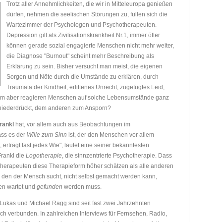
Trotz aller Annehmlichkeiten, die wir in Mitteleuropa genießen
dürfen, nehmen die seelischen Störungen zu, füllen sich die
Wartezimmer der Psychologen und Psychotherapeuten.
Depression gilt als Zivilisationskrankheit Nr.1, immer öfter
können gerade sozial engagierte Menschen nicht mehr weiter,
die Diagnose "Burnout" scheint mehr Beschreibung als
Erklärung zu sein. Bisher versucht man meist, die eigenen
Sorgen und Nöte durch die Umstände zu erklären, durch
Traumata der Kindheit, erlittenes Unrecht, zugefügtes Leid,
rum aber reagieren Menschen auf solche Lebensumstände ganz
 niederdrückt, dem anderen zum Ansporn?
Frankl
hat, vor allem auch aus Beobachtungen im
ass es der
Wille zum Sinn
ist, der den Menschen vor allem
rträgt fast jedes Wie", lautet eine seiner bekanntesten
Frankl die
Logotherapie
, die sinnzentrierte Psychotherapie. Dass
e Therapeuten diese Therapieform höher schätzen als alle anderen
, den der Mensch sucht, nicht selbst gemacht werden kann,
en wartet und
gefunden
werden muss.
 Lukas und Michael Ragg sind seit fast zwei Jahrzehnten
ich verbunden. In zahlreichen Interviews für Fernsehen, Radio,