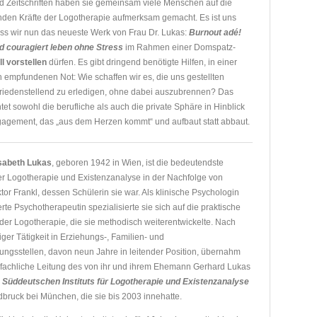
d Zeitschriften haben sie gemeinsam viele Menschen auf die
nden Kräfte der Logotherapie aufmerksam gemacht. Es ist uns
ass wir nun das neueste Werk von Frau Dr. Lukas:
Burnout adé!
d couragiert leben ohne Stress
im Rahmen einer Domspatz-
ell vorstellen
dürfen. Es gibt dringend benötigte Hilfen, in einer
h empfundenen Not: Wie schaffen wir es, die uns gestellten
riedenstellend zu erledigen, ohne dabei auszubrennen? Das
et sowohl die berufliche als auch die private Sphäre in Hinblick
gagement, das „aus dem Herzen kommt“ und aufbaut statt abbaut.
lisabeth Lukas
, geboren 1942 in Wien, ist die bedeutendste
der Logotherapie und Existenzanalyse in der Nachfolge von
tor Frankl, dessen Schülerin sie war. Als klinische Psychologin
rte Psychotherapeutin spezialisierte sie sich auf die praktische
r Logotherapie, die sie methodisch weiterentwickelte. Nach
iger Tätigkeit in Erziehungs-, Familien- und
ngsstellen, davon neun Jahre in leitender Position, übernahm
 fachliche Leitung des von ihr und ihrem Ehemann Gerhard Lukas
n
Süddeutschen Instituts für Logotherapie und Existenzanalyse
ldbruck bei München, die sie bis 2003 innehatte.