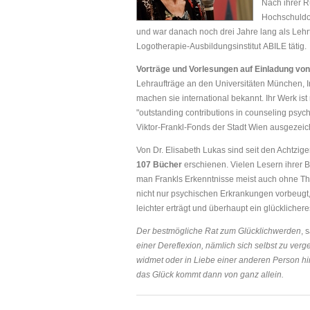
Nach ihrer Rü
Hochschuldoz
und war danach noch drei Jahre lang als Lehr
Logotherapie-Ausbildungsinstitut
ABILE
tätig.
Vorträge und Vorlesungen auf Einladung von 
Lehraufträge an den Universitäten München, 
machen sie international bekannt. Ihr Werk ist 
"outstanding contributions in counseling psy
Viktor-Frankl-Fonds der Stadt Wien ausgezei
Von Dr. Elisabeth Lukas sind seit den Achtzig
107 Bücher
erschienen. Vielen Lesern ihrer 
man Frankls Erkenntnisse meist auch ohne The
nicht nur psychischen Erkrankungen vorbeugt,
leichter erträgt und überhaupt ein glücklichere
Der bestmögliche Rat zum Glücklichwerden
, 
einer Dereflexion, nämlich sich selbst zu ve
widmet oder in Liebe einer anderen Person hin
das Glück kommt dann von ganz allein.