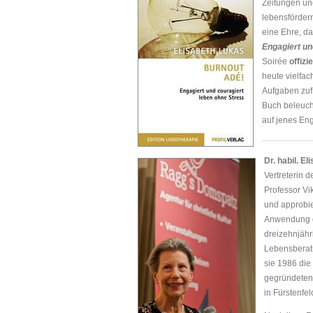
Zeitungen un
lebensförder
eine Ehre, d
Engagiert un
Soirée
offizi
heute vielfac
Aufgaben zuf
Buch beleucht
auf jenes En
Dr. habil. E
Vertreterin 
Professor Vik
und approbie
Anwendung de
dreizehnjähr
Lebensberatu
sie 1986 die
gegründete
in Fürstenfe