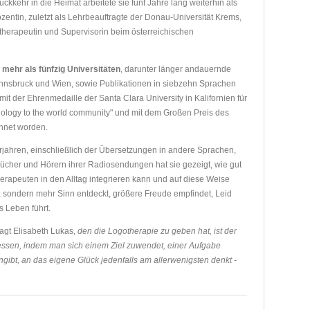
ckkehr in die Heimat arbeitete sie fünf Jahre lang weiterhin als
entin, zuletzt als Lehrbeauftragte der Donau-Universität Krems,
therapeutin und Supervisorin beim österreichischen
mehr als fünfzig Universitäten
, darunter länger andauernde
Innsbruck und Wien, sowie Publikationen in siebzehn Sprachen
mit der Ehrenmedaille der Santa Clara University in Kalifornien für
chology to the world community" und mit dem Großen Preis des
chnet worden.
erjahren, einschließlich der Übersetzungen in andere Sprachen,
Bücher und Hörern ihrer Radiosendungen hat sie gezeigt, wie gut
rapeuten in den Alltag integrieren kann und auf diese Weise
 sondern mehr Sinn entdeckt, größere Freude empfindet, Leid
s Leben führt.
sagt Elisabeth Lukas,
den die Logotherapie zu geben hat, ist der
rgessen, indem man sich einem Ziel zuwendet, einer Aufgabe
gibt, an das eigene Glück jedenfalls am allerwenigsten denkt -