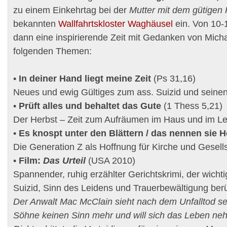
zu einem Einkehrtag bei der
Mutter mit dem gütigen
bekannten
Wallfahrtskloster Waghäusel
ein. Von 10-
dann eine inspirierende Zeit mit Gedanken von Mich
folgenden Themen:
•
In deiner Hand liegt meine Zeit
(Ps 31,16)
Neues und ewig Gültiges zum ass. Suizid und seine
•
Prüft alles und behaltet das Gute
(1 Thess 5,21)
Der Herbst – Zeit zum Aufräumen im Haus und im L
•
Es knospt unter den Blättern / das nennen sie H
Die Generation Z als Hoffnung für Kirche und Gesell
•
Film:
Das Urteil
(USA 2010)
Spannender, ruhig erzählter Gerichtskrimi, der wich
Suizid, Sinn des Leidens und Trauerbewältigung berü
Der Anwalt Mac McClain sieht nach dem Unfalltod se
Söhne keinen Sinn mehr und will sich das Leben neh