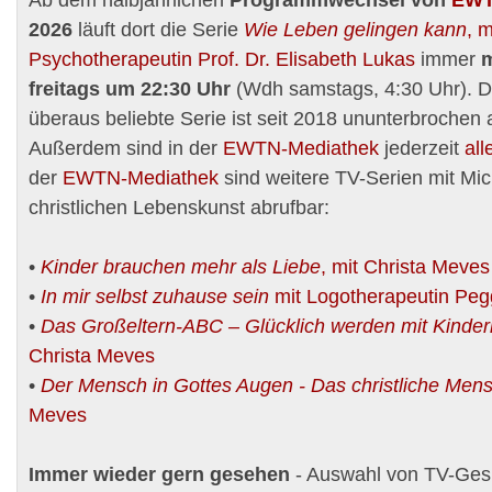
2026
läuft dort die Serie
Wie Leben gelingen kann
, 
Psychotherapeutin Prof. Dr. Elisabeth Lukas
immer
m
freitags um 22:30 Uhr
(Wdh samstags, 4:30 Uhr). D
überaus beliebte Serie ist seit 2018 ununterbrochen
Außerdem sind in der
EWTN
-Mediathek
jederzeit
all
der
EWTN
-Mediathek
sind weitere TV-Serien mit Mi
christlichen Lebenskunst abrufbar:
•
Kinder brauchen mehr als Liebe
, mit Christa Meves
•
In mir selbst zuhause sein
mit Logotherapeutin Peg
•
Das Großeltern-ABC – Glücklich werden mit Kinde
Christa Meves
•
Der Mensch in Gottes Augen - Das christliche Men
Meves
Immer wieder gern gesehen
- Auswahl von TV-Ges