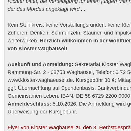
Richter bittet, die Verteidigung für einen jungen Ma
der des Mordes angeklagt wird ...
Kein Stuhlkreis, keine Vorstellungsrunden, keine Kle
Zuhören, Denken, Schmunzeln, Staunen und Impulse,
weiterwirken.
Herzlich willkommen in der wohltu
von Kloster Waghäusel!
Auskunft und Anmeldung:
Sekretariat Kloster Wag
Rammung-Str. 2 - 68753 Waghäusel, Telefon: 0 72 54
www.kloster-waghaeusel.de. Kursgebühr 30 €; Mitta
ggf. Übernachtung auf Spendenbasis; Bankverbindu
Gemeinsamen Leben,
IBAN
: DE 58 6729 2200 0000
Anmeldeschluss:
5.10.2026. Die Anmeldung wird gü
Überweisung der Kursgebühr.
Flyer von Kloster Waghäusel zu den 3. Herbstgespr